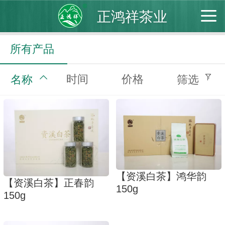
正鸿祥茶业
所有产品
时间
价格
名称
筛选
【资溪白茶】鸿华韵
【资溪白茶】正春韵
150g
150g