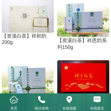
【资溪白茶】祥和韵
【资溪白茶】祥恩韵系
200g
列150g
【野生红茶】祥恩韵
【资溪白茶】祥恩韵系
150g
首页
电话咨询
在线地图
在线留言
列96克