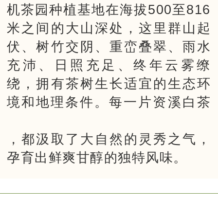
机茶园种植基地在海拔500至816
米之间的大山深处，这里群山起
伏、树竹交阴、重峦叠翠、雨水
充沛、日照充足、终年云雾缭
绕，拥有茶树生长适宜的生态环
境和地理条件。每一片
资溪白茶
，都汲取了大自然的灵秀之气，
孕育出鲜爽甘醇的独特风味。