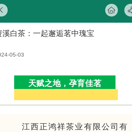
资溪白茶：一起邂逅茗中瑰宝
024-05-03
天赋之地，孕育佳茗
江西正鸿祥茶业有限公司有